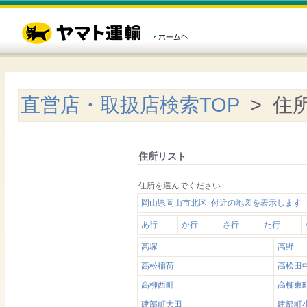
直営店・取扱店検索TOP
> 住
住所リスト
住所を選んでください
岡山県岡山市北区 付近の地図を表示します
あ行
か行
さ行
た行
高塚
高野
高松稲荷
高松田
高柳西町
高柳東
建部町大田
建部町