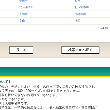
学南町
北方
北長瀬表町
北長瀬本町
京橋町
京橋南町
京山
祇園
1-24件
ついて】
物の「発送」および「受取」の両方可能な店舗のみ検索可能です。
店では、180・200サイズのお荷物を発送できません。
取り扱いできないお荷物がございます。
舗もございます。
は現在準備中です。
時休業、一時的な改装等により、表示結果の営業時間・営業曜日が