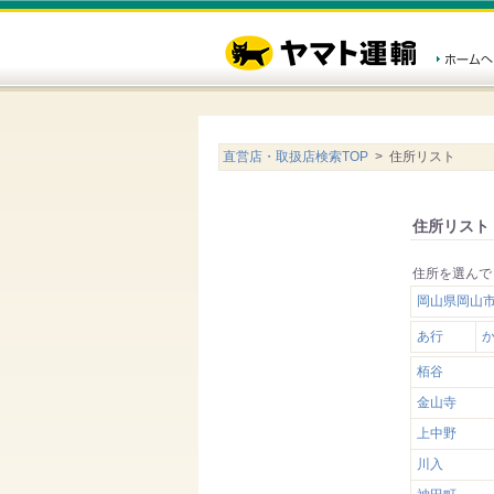
直営店・取扱店検索TOP
> 住所リスト
住所リスト
住所を選んで
岡山県岡山
あ行
栢谷
金山寺
上中野
川入