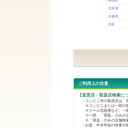
神田町
北長瀬
吉備津
京町
ご利用上の注意
【直営店・取扱店検索に
・コンビニ等の取扱店は、荷
※コンビニまたは一部の取扱
※クール宅急便など、一部
※一部、「受取」のみの店
※「発送」のみの店舗検索
・お盆・年末年始の休業や臨