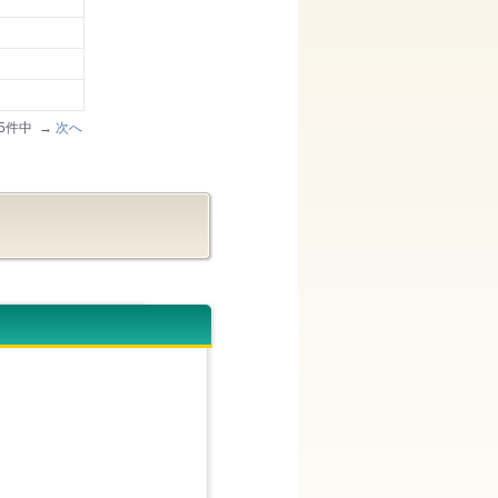
/35件中 →
次へ