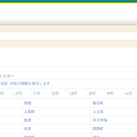
ください
市北区 付近の地図を表示します
か行
さ行
た行
な行
は行
ま行
や行
ら行
掛畑
春日町
上高田
上土田
加茂
辛川市場
河原
関西町