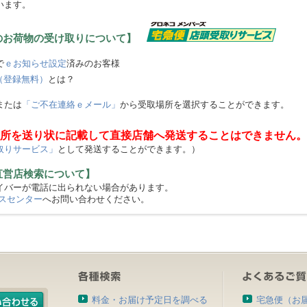
います。
のお荷物の受け取りについて】
で
ｅお知らせ設定
済みのお客様
（登録無料）
とは？
または
「ご不在連絡ｅメール」
から受取場所を選択することができます。
所を送り状に記載して直接店舗へ発送することはできません。
取りサービス」
として発送することができます。）
直営店検索について】
バーが電話に出られない場合があります。
スセンター
へお問い合わせください。
料金・お届け予定日を調べる
宅急便（お