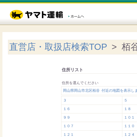
直営店・取扱店検索TOP
> 栢
住所リスト
住所を選んでください
岡山県岡山市北区栢谷 付近の地図を表示し
３
５
１６
１８
９９
１０１
１０７
１１０
１２１
１２４