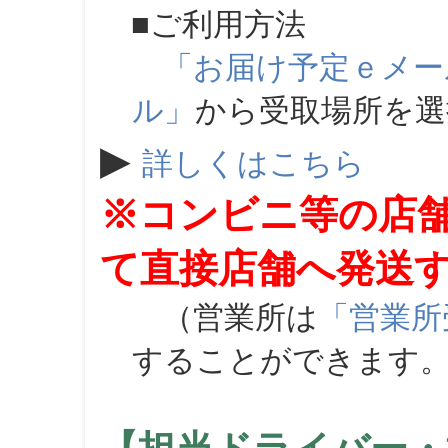
■ご利用方法
「お届け予定ｅメー
ル」
から受取場所を
▶
詳しくはこちら
※コンビニ等の店
て直接店舗へ発送
（営業所は
「営業所
することができます