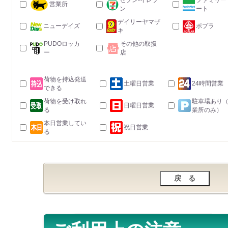
セブン-イレブ
ファミリー
営業所
ン
ート
デイリーヤマザ
ニューデイズ
ポプラ
キ
PUDOロッカ
その他の取扱
ー
店
荷物を持込発送
土曜日営業
24時間営業
できる
荷物を受け取れ
駐車場あり
日曜日営業
る
業所のみ）
本日営業してい
祝日営業
る