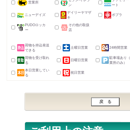
セブン-イレブ
ファミリー
営業所
ン
ート
デイリーヤマザ
ニューデイズ
ポプラ
キ
PUDOロッカ
その他の取扱
ー
店
荷物を持込発送
土曜日営業
24時間営業
できる
荷物を受け取れ
駐車場あり
日曜日営業
る
業所のみ）
本日営業してい
祝日営業
る