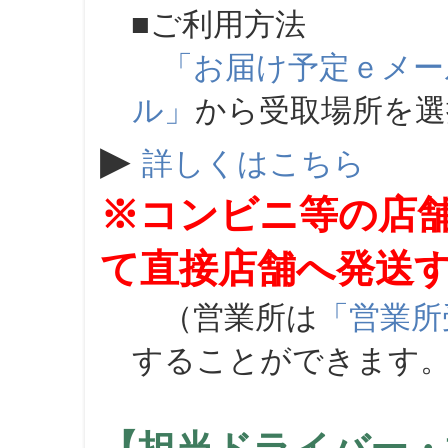
■ご利用方法
「お届け予定ｅメー
ル」
から受取場所を
▶
詳しくはこちら
※コンビニ等の店
て直接店舗へ発送
（営業所は
「営業所
することができます