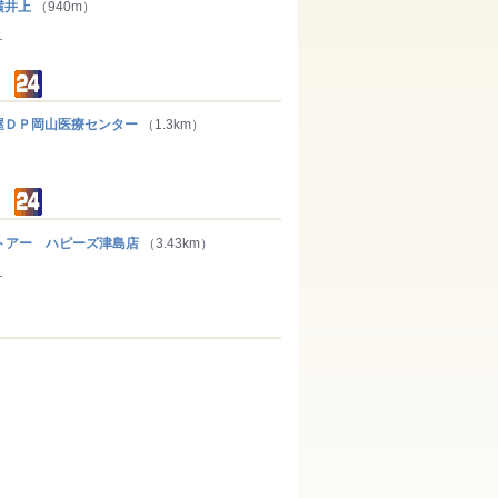
横井上
（940m）
１
ＤＰ岡山医療センター
（1.3km）
トアー ハピーズ津島店
（3.43km）
１