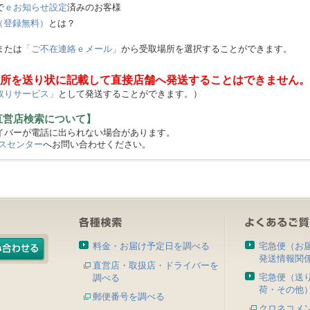
で
ｅお知らせ設定
済みのお客様
（登録無料）
とは？
または
「ご不在連絡ｅメール」
から受取場所を選択することができます。
所を送り状に記載して直接店舗へ発送することはできません。
取りサービス」
として発送することができます。）
直営店検索について】
バーが電話に出られない場合があります。
スセンター
へお問い合わせください。
料金・お届け予定日を調べる
宅急便（お
発送情報関
直営店・取扱店・ドライバーを
宅急便（送
調べる
荷・その他
郵便番号を調べる
クロネコメ