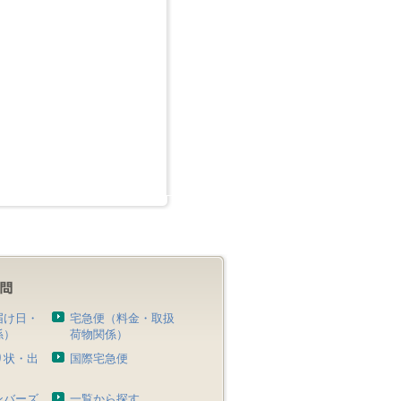
届け日・
宅急便（料金・取扱
係）
荷物関係）
り状・出
国際宅急便
）
ンバーズ
一覧から探す