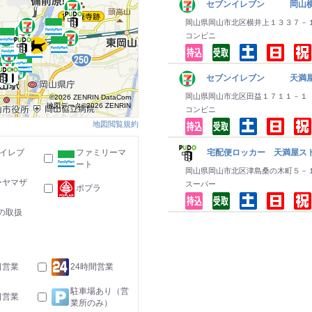
セブンイレブン 岡山
岡山県岡山市北区横井上１３３７－
コンビニ
セブンイレブン 天満屋
岡山県岡山市北区田益１７１１－１
©2026 ZENRIN DataCom
地図データ©2026 ZENRIN
コンビニ
地図閲覧規約
宅配便ロッカー 天満屋ス
-イレブ
ファミリーマ
ート
岡山県岡山市北区津島桑の木町５－
ーヤマザ
スーパー
ポプラ
の取扱
日営業
24時間営業
駐車場あり（営
日営業
業所のみ）