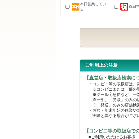
本日営業してい
祝日
る
ご利用上の注意
【直営店・取扱店検索に
・コンビニ等の取扱店は、荷
※コンビニまたは一部の取扱
※クール宅急便など、一部
※一部、「受取」のみの店
※「発送」のみの店舗検索
・お盆・年末年始の休業や臨
実際と異なる場合がござ
【コンビニ等の取扱店で
■ご利用いただけるお客様