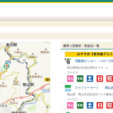
最寄り営業所・取扱店一覧
宅配便ロッカー ハローズ
岡山県岡山市北区津高６４０－１
スーパー
ファミリーマート 岡山
岡山県 岡山市北区吉宗７２０番地
コンビニ