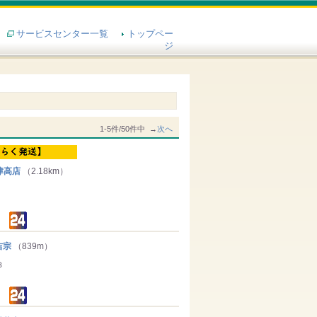
サービスセンター一覧
トップペー
ジ
1-5件/50件中 →
次へ
津高店
（2.18km）
吉宗
（839m）
３