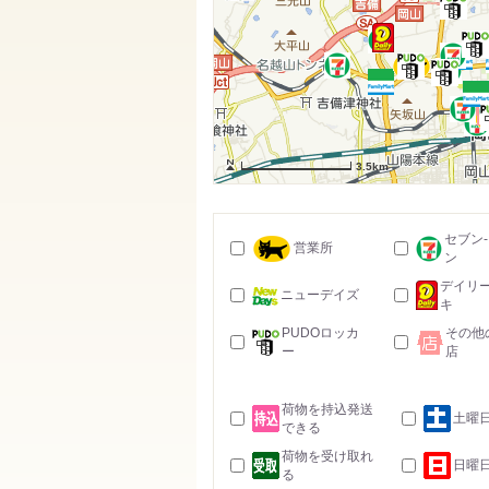
3.5km
セブン
営業所
ン
デイリ
ニューデイズ
キ
PUDOロッカ
その他
ー
店
荷物を持込発送
土曜
できる
荷物を受け取れ
日曜
る