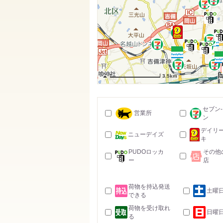
3.5km
セブン
営業所
ン
デイリ
ニューデイズ
キ
PUDOロッカ
その他
ー
店
荷物を持込発送
土曜
できる
荷物を受け取れ
日曜
る