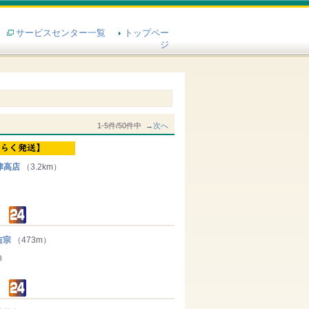
サービスセンター一覧
トップペー
ジ
1-5件/50件中 →
次へ
津高店
（3.2km）
吉宗
（473m）
３