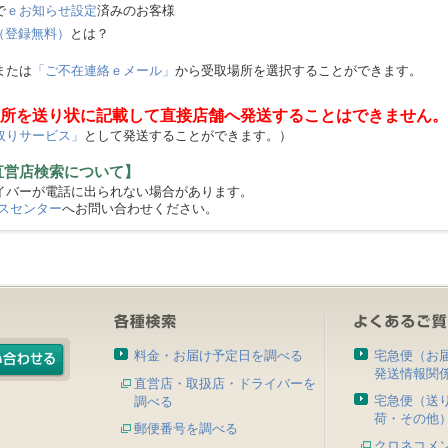
で
ｅお知らせ設定
済みのお客様
（登録無料）
とは？
または
「ご不在連絡ｅメール」
から受取場所を選択することができます。
所を送り状に記載して直接店舗へ発送することはできません。
取りサービス」
として発送することができます。）
直営店検索について】
バーが電話に出られない場合があります。
スセンター
へお問い合わせください。
料金・お届け予定日を調べる
宅急便（お
発送情報関
直営店・取扱店・ドライバーを
宅急便（送
調べる
荷・その他
郵便番号を調べる
クロネコメ