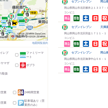
セブンイレブン 岡山
岡山県岡山市北区横井上１３３７－
コンビニ
セブンイレブン 天満屋
岡山県岡山市北区田益１７１１－１
©2026 ZENRIN DataCom
地図データ©2026 ZENRIN
コンビニ
地図閲覧規約
セブンイレブン 岡山御
-イレブ
ファミリーマ
ート
岡山県岡山市北区御津中山５６－１
ーヤマザ
コンビニ
ポプラ
の取扱
日営業
24時間営業
駐車場あり（営
日営業
業所のみ）