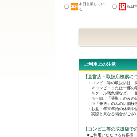
本日営業してい
祝日
る
ご利用上の注意
【直営店・取扱店検索に
・コンビニ等の取扱店は、荷
※コンビニまたは一部の取扱
※クール宅急便など、一部
※一部、「受取」のみの店
※「発送」のみの店舗検索
・お盆・年末年始の休業や臨
実際と異なる場合がござ
【コンビニ等の取扱店で
■ご利用いただけるお客様