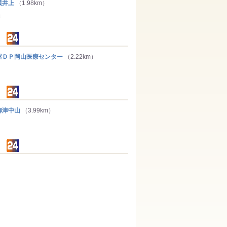
横井上
（1.98km）
１
ＤＰ岡山医療センター
（2.22km）
津中山
（3.99km）