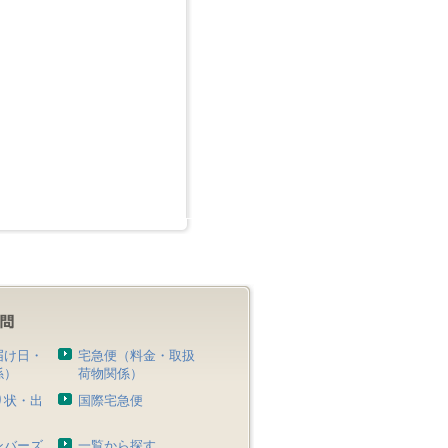
届け日・
宅急便（料金・取扱
係）
荷物関係）
り状・出
国際宅急便
）
ンバーズ
一覧から探す