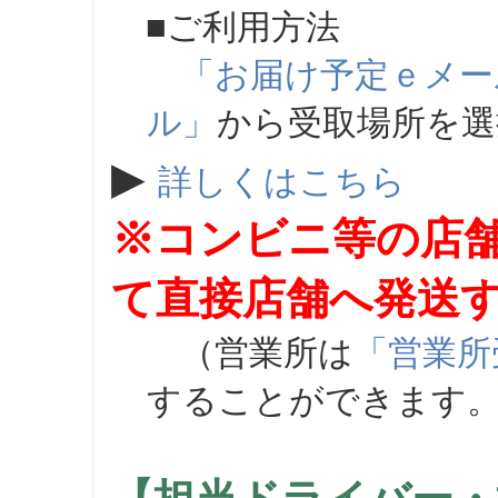
■ご利用方法
「お届け予定ｅメー
ル」
から受取場所を
▶
詳しくはこちら
※コンビニ等の店
て直接店舗へ発送
（営業所は
「営業所
することができます