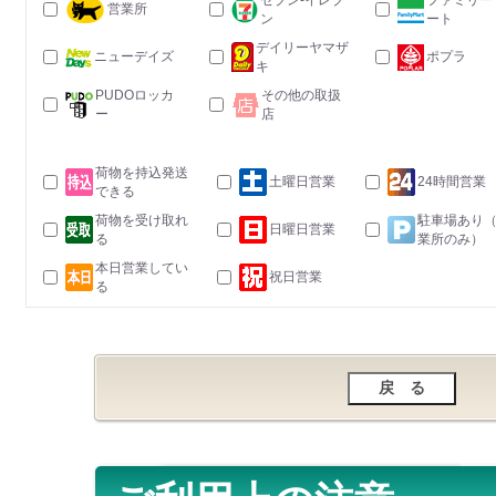
セブン-イレブ
ファミリー
営業所
ン
ート
デイリーヤマザ
ニューデイズ
ポプラ
キ
PUDOロッカ
その他の取扱
ー
店
荷物を持込発送
土曜日営業
24時間営業
できる
荷物を受け取れ
駐車場あり
日曜日営業
る
業所のみ）
本日営業してい
祝日営業
る