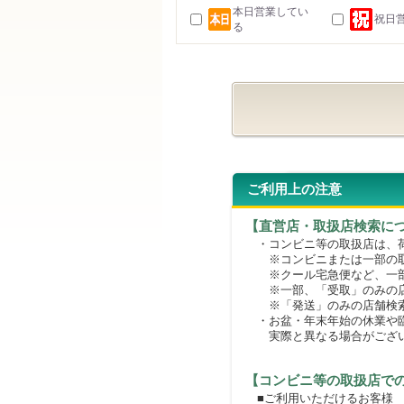
本日営業してい
祝日
る
ご利用上の注意
【直営店・取扱店検索に
・コンビニ等の取扱店は、荷
※コンビニまたは一部の取扱
※クール宅急便など、一部
※一部、「受取」のみの店
※「発送」のみの店舗検索
・お盆・年末年始の休業や臨
実際と異なる場合がござ
【コンビニ等の取扱店で
■ご利用いただけるお客様