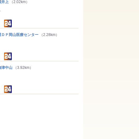
横井上
（2.02km）
１
ＤＰ岡山医療センター
（2.28km）
津中山
（3.92km）