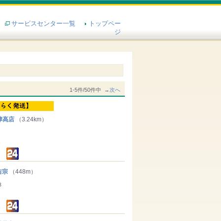
サービスセンター一覧
トップペー
ジ
1-5件/50件中 →
次へ
津高店
（3.24km）
吉宗
（448m）
３