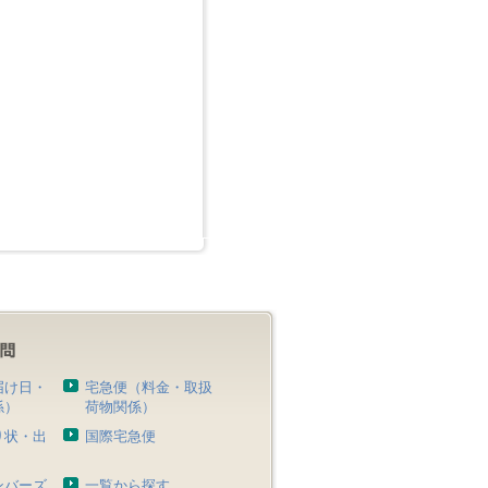
届け日・
宅急便（料金・取扱
係）
荷物関係）
り状・出
国際宅急便
）
ンバーズ
一覧から探す