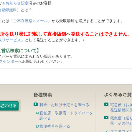
で
ｅお知らせ設定
済みのお客様
（登録無料）
とは？
または
「ご不在連絡ｅメール」
から受取場所を選択することができます。
所を送り状に記載して直接店舗へ発送することはできません。
取りサービス」
として発送することができます。）
直営店検索について】
バーが電話に出られない場合があります。
スセンター
へお問い合わせください。
料金・お届け予定日を調べる
宅急便（お
発送情報関
直営店・取扱店・ドライバーを
宅急便（送
調べる
荷・その他
郵便番号を調べる
クロネコメ