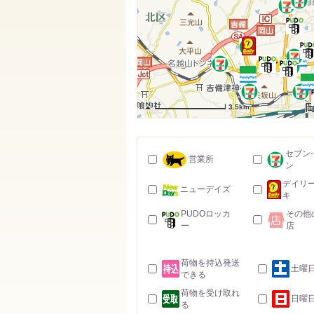
3.5km
セブン
営業所
ン
デイリ
ニューデイズ
キ
PUDOロッカ
その他
ー
店
荷物を持込発送
土曜
できる
荷物を受け取れ
日曜
る