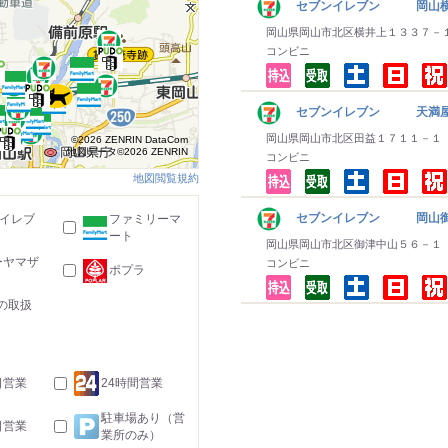
セブンイレブン 岡山
岡山県岡山市北区横井上１３３７－
コンビニ
セブンイレブン 天満屋
岡山県岡山市北区田益１７１１－１
©2026 ZENRIN DataCom
地図データ©2026 ZENRIN
コンビニ
地図閲覧規約
セブンイレブン 岡山御
-イレブ
ファミリーマ
ート
岡山県岡山市北区御津中山５６－１
ーヤマザ
コンビニ
ポプラ
の取扱
日営業
24時間営業
駐車場あり（営
日営業
業所のみ）