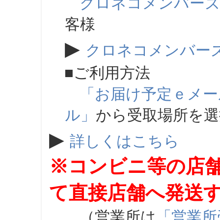
クロネコメンバー
客様
▶
クロネコメンバー
■ご利用方法
「お届け予定ｅメー
ル」
から受取場所を
▶
詳しくはこちら
※コンビニ等の店
て直接店舗へ発送
（営業所は
「営業所