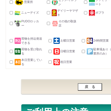
セブン-イレブ
ファミリー
営業所
ン
ート
デイリーヤマザ
ニューデイズ
ポプラ
キ
PUDOロッカ
その他の取扱
ー
店
荷物を持込発送
土曜日営業
24時間営業
できる
荷物を受け取れ
駐車場あり
日曜日営業
る
業所のみ）
本日営業してい
祝日営業
る