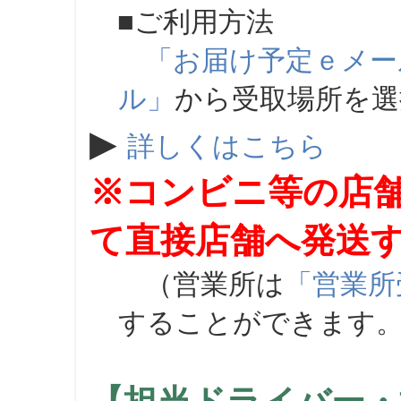
■ご利用方法
「お届け予定ｅメー
ル」
から受取場所を
▶
詳しくはこちら
※コンビニ等の店
て直接店舗へ発送
（営業所は
「営業所
することができます