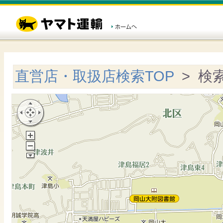
直営店・取扱店検索TOP
> 検