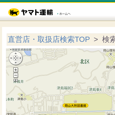
直営店・取扱店検索TOP
> 検