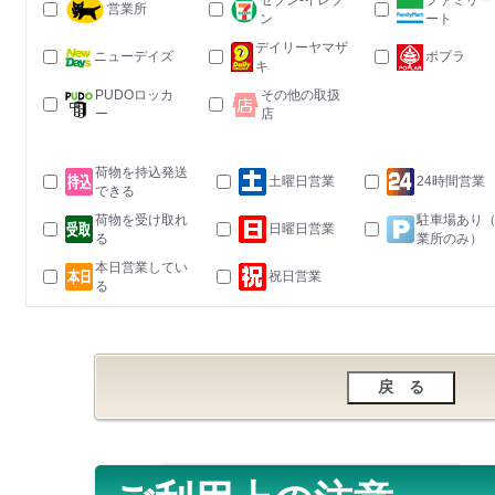
セブン-イレブ
ファミリー
営業所
ン
ート
デイリーヤマザ
ニューデイズ
ポプラ
キ
PUDOロッカ
その他の取扱
ー
店
荷物を持込発送
土曜日営業
24時間営業
できる
荷物を受け取れ
駐車場あり
日曜日営業
る
業所のみ）
本日営業してい
祝日営業
る