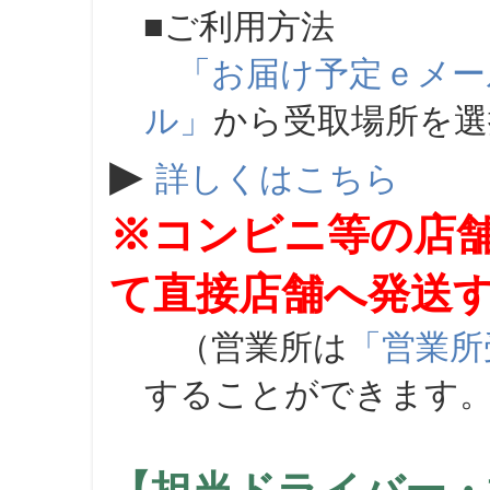
■ご利用方法
「お届け予定ｅメー
ル」
から受取場所を
▶
詳しくはこちら
※コンビニ等の店
て直接店舗へ発送
（営業所は
「営業所
することができます