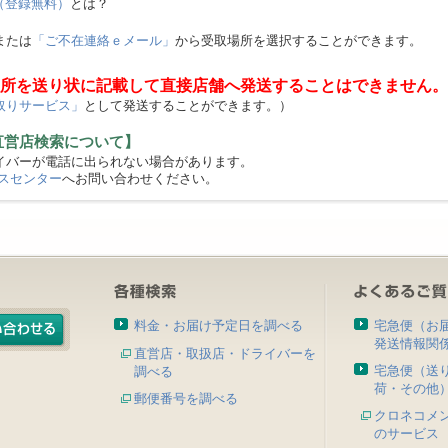
（登録無料）
とは？
または
「ご不在連絡ｅメール」
から受取場所を選択することができます。
所を送り状に記載して直接店舗へ発送することはできません。
取りサービス」
として発送することができます。）
直営店検索について】
バーが電話に出られない場合があります。
スセンター
へお問い合わせください。
料金・お届け予定日を調べる
宅急便（お
発送情報関
直営店・取扱店・ドライバーを
宅急便（送
調べる
荷・その他
郵便番号を調べる
クロネコメ
のサービス