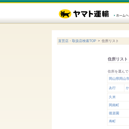
直営店・取扱店検索TOP
> 住所リスト
住所リスト
住所を選んで
岡山県岡山
あ行
久米
岡南町
後楽園
寿町