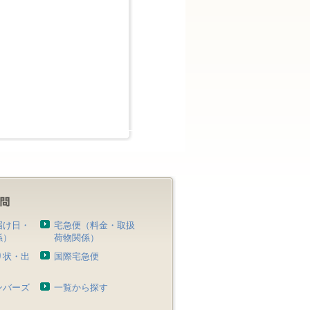
届け日・
宅急便（料金・取扱
係）
荷物関係）
り状・出
国際宅急便
）
ンバーズ
一覧から探す