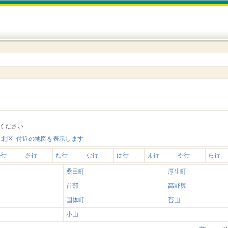
ください
市北区 付近の地図を表示します
か行
さ行
た行
な行
は行
ま行
や行
ら行
桑田町
厚生町
首部
高野尻
国体町
苔山
小山