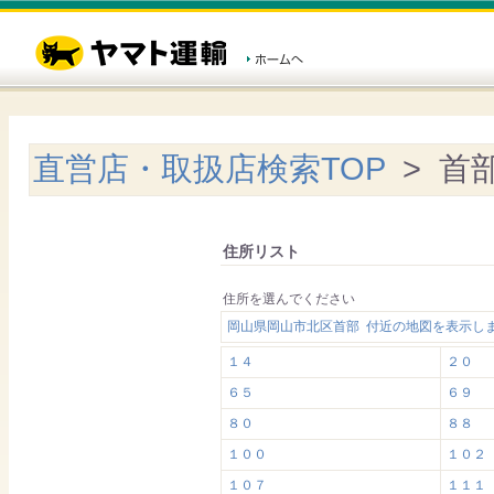
直営店・取扱店検索TOP
> 首
住所リスト
住所を選んでください
岡山県岡山市北区首部 付近の地図を表示し
１４
２０
６５
６９
８０
８８
１００
１０２
１０７
１１１