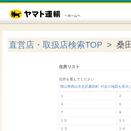
直営店・取扱店検索TOP
> 桑
住所リスト
住所を選んでください
岡山県岡山市北区桑田町 付近の地図を表示
１
２
４
５
７
８
１０
１１
１３
１４