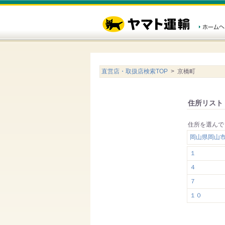
直営店・取扱店検索TOP
> 京橋町
住所リスト
住所を選んで
岡山県岡山
１
４
７
１０