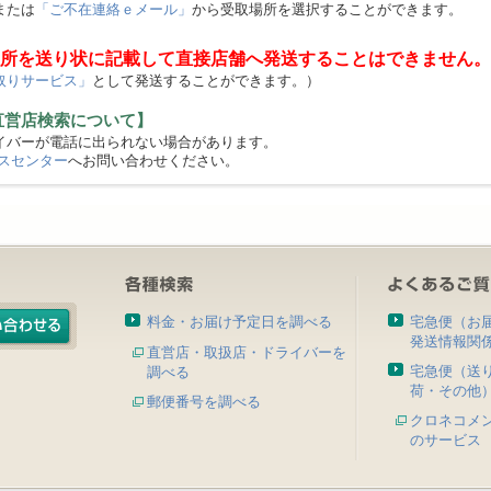
または
「ご不在連絡ｅメール」
から受取場所を選択することができます。
所を送り状に記載して直接店舗へ発送することはできません。
取りサービス」
として発送することができます。）
直営店検索について】
バーが電話に出られない場合があります。
スセンター
へお問い合わせください。
料金・お届け予定日を調べる
宅急便（お
発送情報関
直営店・取扱店・ドライバーを
宅急便（送
調べる
荷・その他
郵便番号を調べる
クロネコメ
のサービス