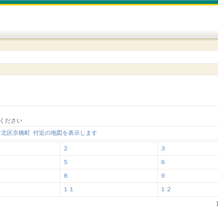
ください
市北区京橋町 付近の地図を表示します
２
３
５
６
８
９
１１
１２