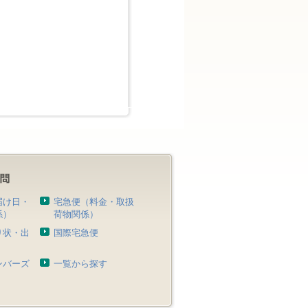
届け日・
宅急便（料金・取扱
係）
荷物関係）
り状・出
国際宅急便
）
ンバーズ
一覧から探す