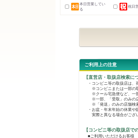
本日営業してい
祝日
る
ご利用上の注意
【直営店・取扱店検索に
・コンビニ等の取扱店は、荷
※コンビニまたは一部の取扱
※クール宅急便など、一部
※一部、「受取」のみの店
※「発送」のみの店舗検索
・お盆・年末年始の休業や臨
実際と異なる場合がござ
【コンビニ等の取扱店で
■ご利用いただけるお客様