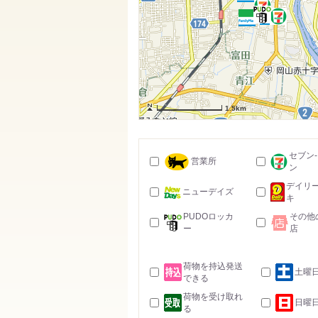
1.5km
セブン
営業所
ン
デイリ
ニューデイズ
キ
PUDOロッカ
その他
ー
店
荷物を持込発送
土曜
できる
荷物を受け取れ
日曜
る