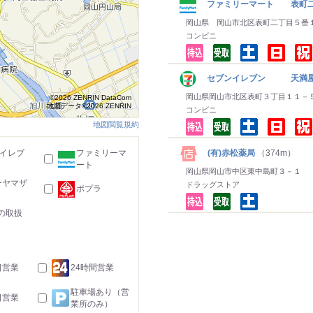
ファミリーマート 表町
岡山県 岡山市北区表町二丁目５番
コンビニ
セブンイレブン 天満屋
岡山県岡山市北区表町３丁目１１－
©2026 ZENRIN DataCom
地図データ©2026 ZENRIN
コンビニ
地図閲覧規約
(有)赤松薬局
（374m）
-イレブ
ファミリーマ
ート
岡山県岡山市中区東中島町３－１
ーヤマザ
ドラッグストア
ポプラ
の取扱
日営業
24時間営業
駐車場あり（営
日営業
業所のみ）