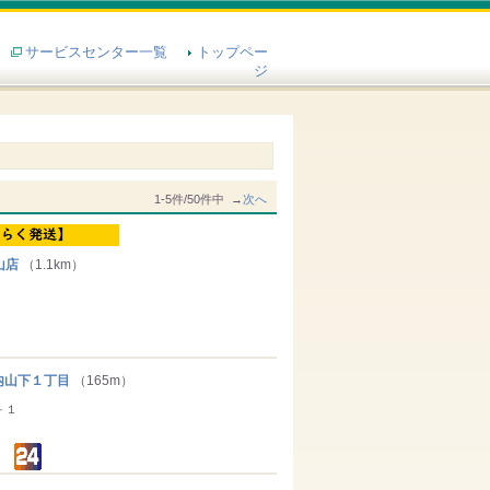
サービスセンター一覧
トップペー
ジ
1-5件/50件中 →
次へ
山店
（1.1km）
山下１丁目
（165m）
－１