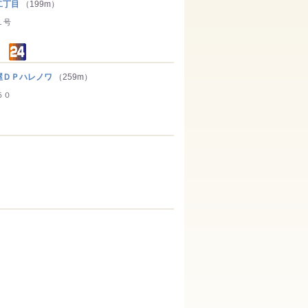
二丁目
（199m）
１号
ＤＰハレノワ
（259m）
５０