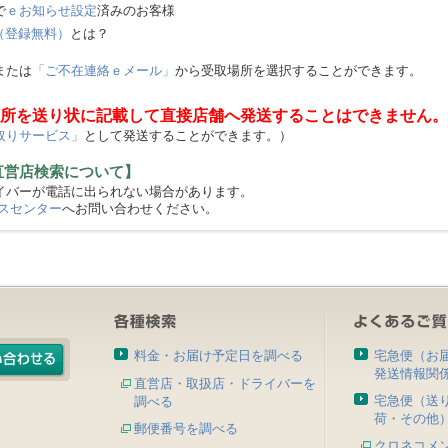
で
ｅお知らせ設定
済みのお客様
（登録無料）
とは？
または
「ご不在連絡ｅメール」
から受取場所を選択することができます。
所を送り状に記載して直接店舗へ発送することはできません。
取りサービス」
として発送することができます。）
直営店検索について】
バーが電話に出られない場合があります。
スセンター
へお問い合わせください。
料金・お届け予定日を調べる
宅急便（お
発送情報関
直営店・取扱店・ドライバーを
宅急便（送
調べる
荷・その他
郵便番号を調べる
クロネコメ