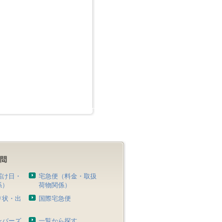
届け日・
宅急便（料金・取扱
係）
荷物関係）
り状・出
国際宅急便
）
ンバーズ
一覧から探す