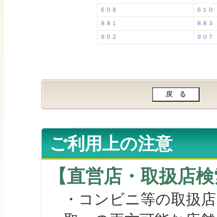
６０８
６１０
８８１
８８３
９０２
９０７
ご利用上の注意
【直営店・取扱店検
・コンビニ等の取扱店