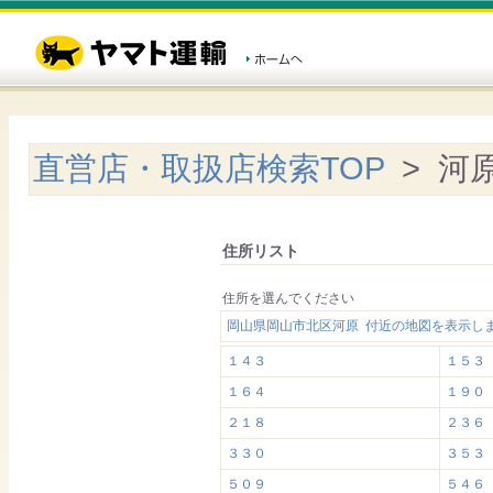
直営店・取扱店検索TOP
> 河
住所リスト
住所を選んでください
岡山県岡山市北区河原 付近の地図を表示し
１４３
１５３
１６４
１９０
２１８
２３６
３３０
３５３
５０９
５４６