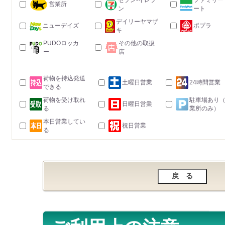
セブン-イレブ
ファミリー
営業所
ン
ート
デイリーヤマザ
ニューデイズ
ポプラ
キ
PUDOロッカ
その他の取扱
ー
店
荷物を持込発送
土曜日営業
24時間営業
できる
荷物を受け取れ
駐車場あり
日曜日営業
る
業所のみ）
本日営業してい
祝日営業
る