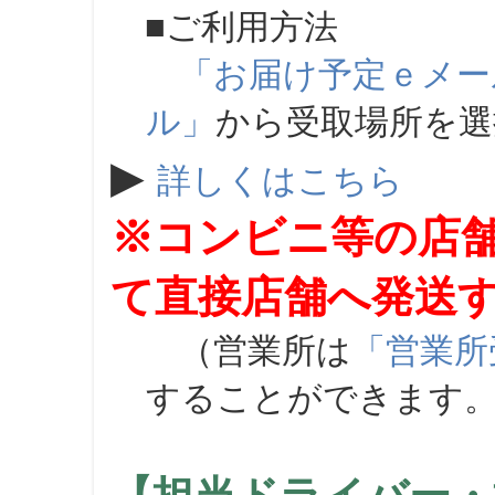
■ご利用方法
「お届け予定ｅメー
ル」
から受取場所を
▶
詳しくはこちら
※コンビニ等の店
て直接店舗へ発送
（営業所は
「営業所
することができます