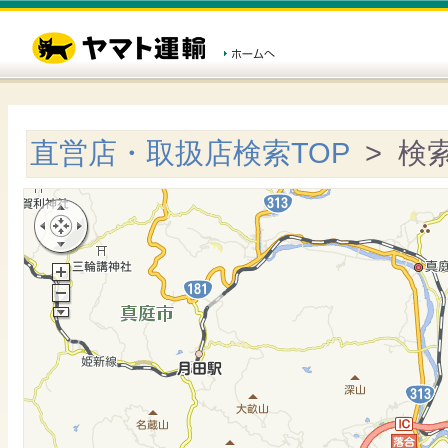
直営店・取扱店検索TOP
> 検