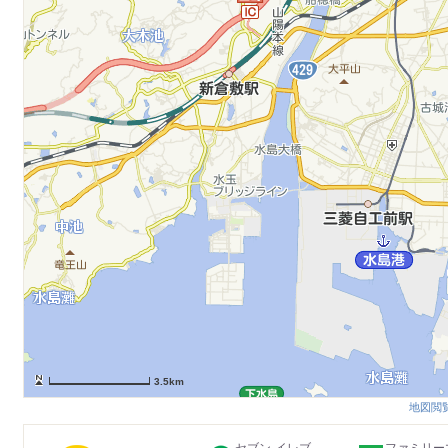
3.5km
地図閲