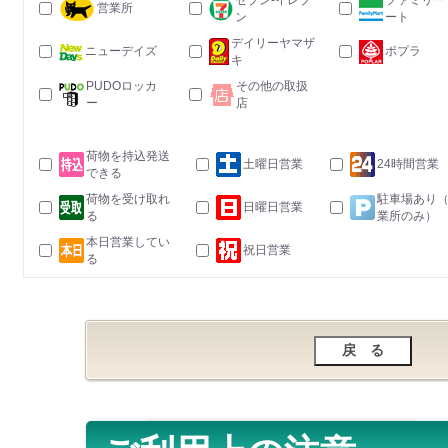
セブン-イレブ
ファミリー
営業所
ン
ート
デイリーヤマザ
ニューデイズ
ポプラ
キ
PUDOロッカ
その他の取扱
ー
店
荷物を持込発送
土曜日営業
24時間営業
できる
荷物を受け取れ
駐車場あり
日曜日営業
る
業所のみ）
本日営業してい
祝日営業
る