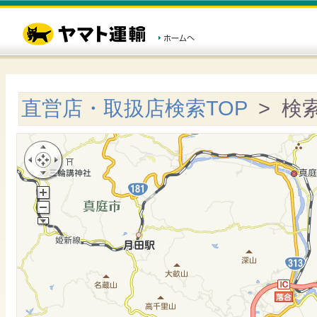
直営店・取扱店検索TOP
> 検