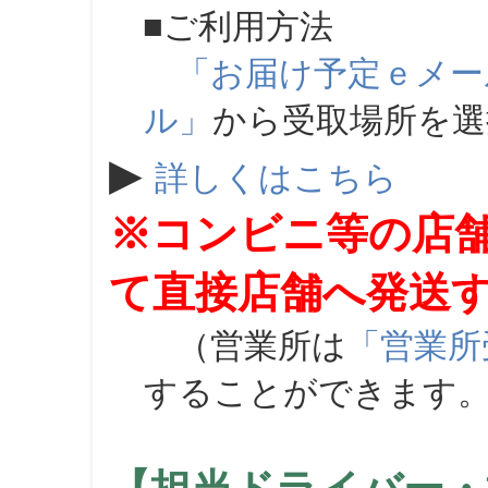
■ご利用方法
「お届け予定ｅメー
ル」
から受取場所を
▶
詳しくはこちら
※コンビニ等の店
て直接店舗へ発送
（営業所は
「営業所
することができます