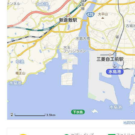
3.5km
地図閲