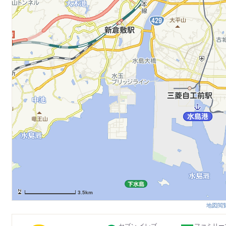
3.5km
地図閲