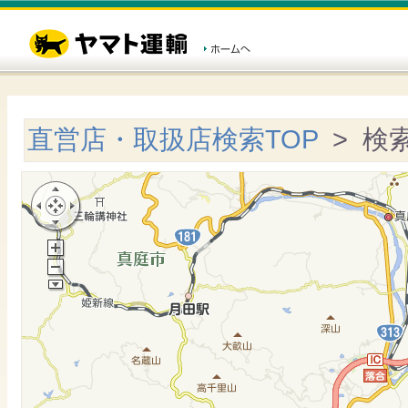
直営店・取扱店検索TOP
> 検