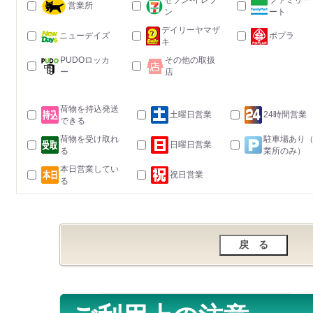
セブン-イレブ
ファミリー
営業所
ン
ート
デイリーヤマザ
ニューデイズ
ポプラ
キ
PUDOロッカ
その他の取扱
ー
店
荷物を持込発送
土曜日営業
24時間営業
できる
荷物を受け取れ
駐車場あり
日曜日営業
る
業所のみ）
本日営業してい
祝日営業
る