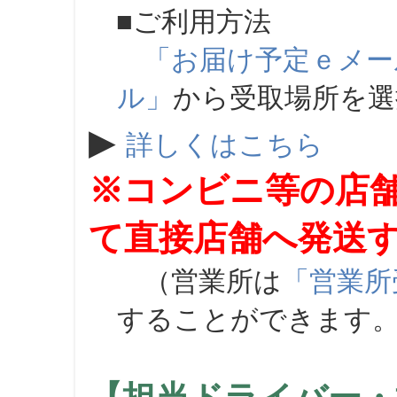
■ご利用方法
「お届け予定ｅメー
ル」
から受取場所を
▶
詳しくはこちら
※コンビニ等の店
て直接店舗へ発送
（営業所は
「営業所
することができます