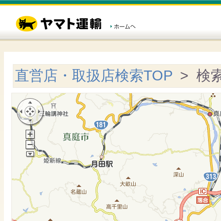
直営店・取扱店検索TOP
> 検