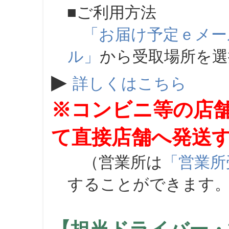
■ご利用方法
「お届け予定ｅメー
ル」
から受取場所を
▶
詳しくはこちら
※コンビニ等の店
て直接店舗へ発送
（営業所は
「営業所
することができます