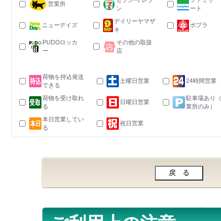
セブン-イレブ
ファミリー
営業所
ン
ート
デイリーヤマザ
ニューデイズ
ポプラ
キ
PUDOロッカ
その他の取扱
ー
店
荷物を持込発送
土曜日営業
24時間営業
できる
荷物を受け取れ
駐車場あり
日曜日営業
る
業所のみ）
本日営業してい
祝日営業
る