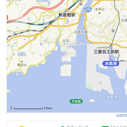
3.5km
地図閲