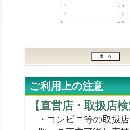
２７
３０
３３
３７
４１
４４
ご利用上の注意
【直営店・取扱店検
・コンビニ等の取扱店