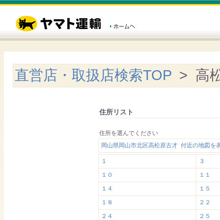
直営店・取扱店検索TOP
> 高
住所リスト
住所を選んでください
岡山県岡山市北区高松原古才 付近の地図を
１
３
１０
１１
１４
１５
１８
２２
２４
２５