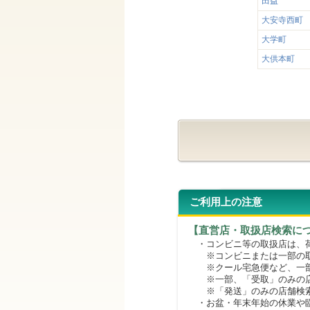
田益
大安寺西町
大学町
大供本町
ご利用上の注意
【直営店・取扱店検索に
・コンビニ等の取扱店は、荷
※コンビニまたは一部の取扱
※クール宅急便など、一部
※一部、「受取」のみの店
※「発送」のみの店舗検索
・お盆・年末年始の休業や臨