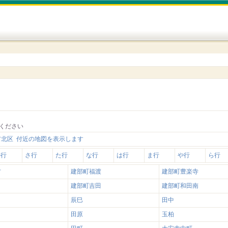
ください
市北区 付近の地図を表示します
か行
さ行
た行
な行
は行
ま行
や行
ら行
方
建部町福渡
建部町豊楽寺
建部町吉田
建部町和田南
辰巳
田中
田原
玉柏