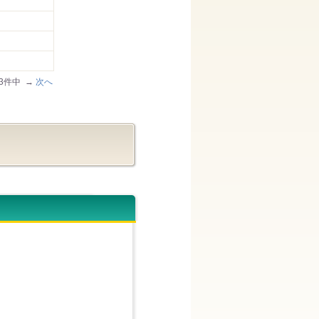
73件中 →
次へ