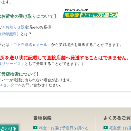
います。
のお荷物の受け取りについて】
で
ｅお知らせ設定
済みのお客様
（登録無料）
とは？
または
「ご不在連絡ｅメール」
から受取場所を選択することができます。
所を送り状に記載して直接店舗へ発送することはできません。
取りサービス」
として発送することができます。）
直営店検索について】
バーが電話に出られない場合があります。
スセンター
へお問い合わせください。
料金・お届け予定日を調べる
宅急便（お