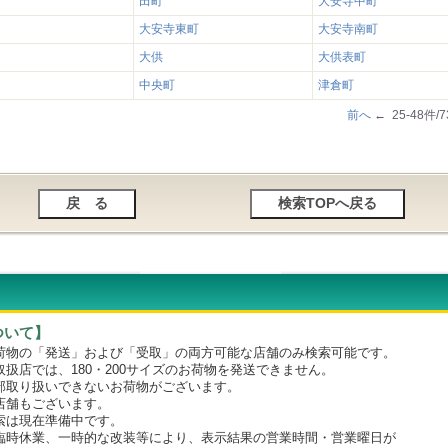
田町
大安寺中町
大安寺東町
大安寺南町
大供
大供表町
中央町
津倉町
前へ
← 25-48件/
ついて】
物の「発送」および「受取」の両方可能な店舗のみ検索可能です。
店では、180・200サイズのお荷物を発送できません。
取り扱いできないお荷物がございます。
舗もございます。
は現在準備中です。
時休業、一時的な改装等により、表示結果の営業時間・営業曜日が