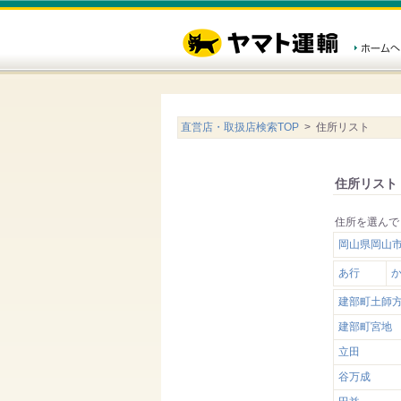
直営店・取扱店検索TOP
> 住所リスト
住所リスト
住所を選んで
岡山県岡山
あ行
建部町土師
建部町宮地
立田
谷万成