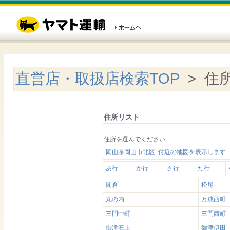
直営店・取扱店検索TOP
> 住
住所リスト
住所を選んでください
岡山県岡山市北区 付近の地図を表示します
あ行
か行
さ行
た行
間倉
松尾
丸の内
万成西町
三門中町
三門西町
御津石上
御津伊田