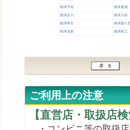
御津宇垣
御津鹿瀬
御津金川
御津川高
御津草生
御津国ケ
御津虎倉
御津紙工
ご利用上の注意
【直営店・取扱店検
・コンビニ等の取扱店