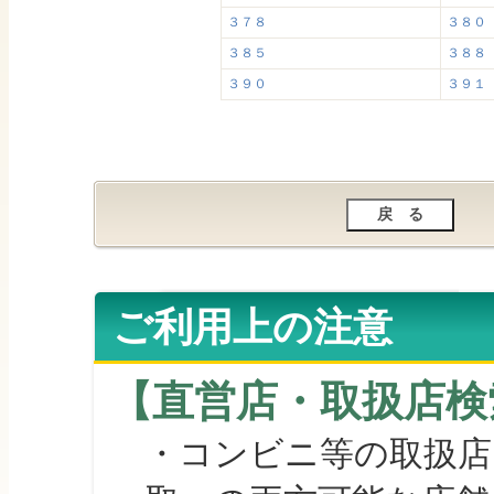
３７８
３８０
３８５
３８８
３９０
３９１
ご利用上の注意
【直営店・取扱店検
・コンビニ等の取扱店