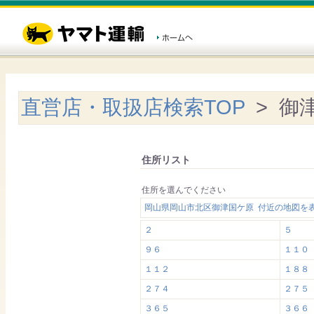
直営店・取扱店検索TOP
> 御
住所リスト
住所を選んでください
岡山県岡山市北区御津国ケ原 付近の地図を
２
５
９６
１１０
１１２
１８８
２７４
２７５
３６５
３６６