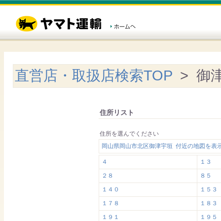
直営店・取扱店検索TOP
> 御
住所リスト
住所を選んでください
岡山県岡山市北区御津宇垣 付近の地図を表
４
１３
２８
８５
１４０
１５３
１７８
１８３
１９１
１９５