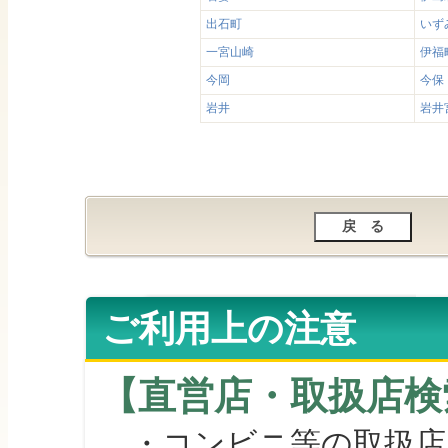
出石町
いず
一宮山崎
伊福
今岡
今保
岩井
岩井
ご利用上の注意
【直営店・取扱店検
・コンビニ等の取扱店