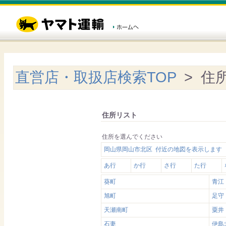
直営店・取扱店検索TOP
> 住
住所リスト
住所を選んでください
岡山県岡山市北区 付近の地図を表示します
あ行
か行
さ行
た行
葵町
青江
旭町
足守
天瀬南町
粟井
石妻
伊島