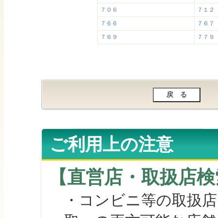
７０６
７１２
７６６
７６７
７６９
７７９
ご利用上の注意
【直営店・取扱店検
・コンビニ等の取扱店