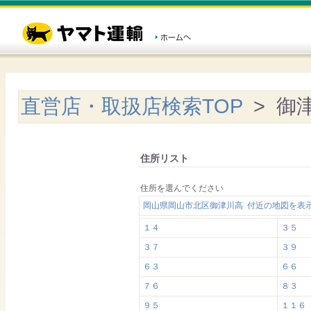
直営店・取扱店検索TOP
> 御
住所リスト
住所を選んでください
岡山県岡山市北区御津川高 付近の地図を表
１４
３５
３７
３９
６３
６６
７６
８３
９５
１１６