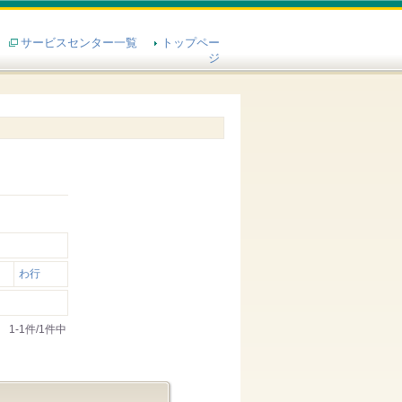
サービスセンター一覧
トップペー
ジ
わ行
1-1件/1件中