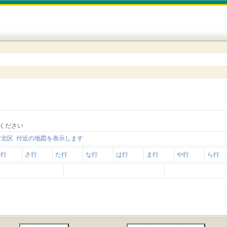
ください
市北区 付近の地図を表示します
か行
さ行
た行
な行
は行
ま行
や行
ら行