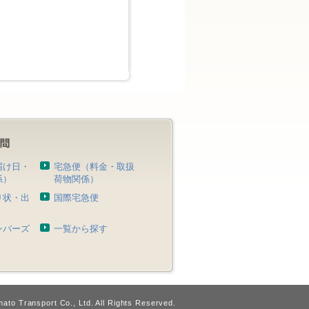
届け日・
宅急便（料金・取扱
係）
荷物関係）
り状・出
国際宅急便
）
ンバーズ
一覧から探す
ato Transport Co., Ltd. All Rights Reserved.