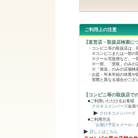
ご利用上の注意
【直営店・取扱店検索に
・コンビニ等の取扱店は、荷
※コンビニまたは一部の取扱
※クール宅急便など、一部
※一部、「受取」のみの店
※「発送」のみの店舗検索
・お盆・年末年始の休業や臨
実際と異なる場合がござ
【コンビニ等の取扱店で
■ご利用いただけるお客様
クロネコメンバーズ
会員
▶
クロネコメンバーズ
■ご利用方法
「お届け予定ｅメール」
▶
詳しくはこちら