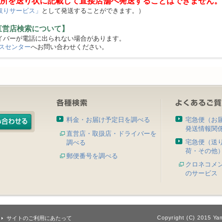
所を送り状に記載して直接店舗へ発送することはできません。
取りサービス」
として発送することができます。）
直営店検索について】
バーが電話に出られない場合があります。
スセンター
へお問い合わせください。
料金・お届け予定日を調べる
宅急便（お
発送情報関
直営店・取扱店・ドライバーを
宅急便（送
調べる
荷・その他
郵便番号を調べる
クロネコメ
のサービス
Copyright (C) 2015 Yam
サイトのご利用にあたって