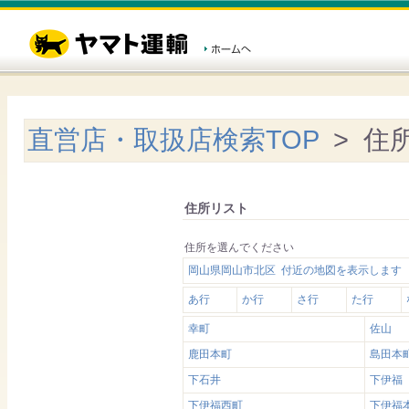
直営店・取扱店検索TOP
> 住
住所リスト
住所を選んでください
岡山県岡山市北区 付近の地図を表示します
あ行
か行
さ行
た行
幸町
佐山
鹿田本町
島田本
下石井
下伊福
下伊福西町
下伊福