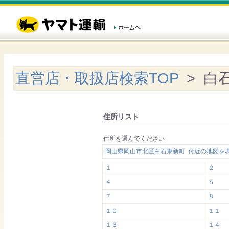
直営店・取扱店検索TOP
> 白
住所リスト
住所を選んでください
岡山県岡山市北区白石東新町 付近の地図を
１
２
４
５
７
８
１０
１１
１３
１４