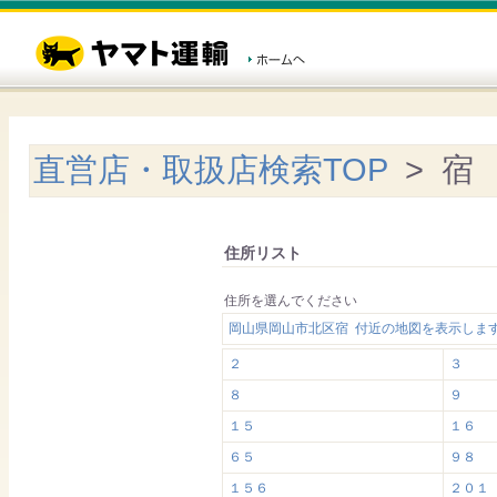
直営店・取扱店検索TOP
> 宿
住所リスト
住所を選んでください
岡山県岡山市北区宿 付近の地図を表示しま
２
３
８
９
１５
１６
６５
９８
１５６
２０１