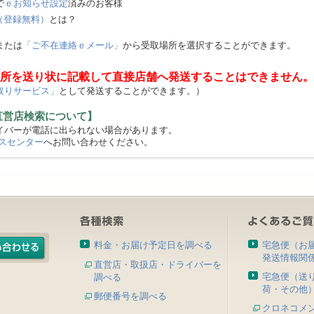
で
ｅお知らせ設定
済みのお客様
（登録無料）
とは？
または
「ご不在連絡ｅメール」
から受取場所を選択することができます。
所を送り状に記載して直接店舗へ発送することはできません。
取りサービス」
として発送することができます。）
直営店検索について】
バーが電話に出られない場合があります。
スセンター
へお問い合わせください。
料金・お届け予定日を調べる
宅急便（お
発送情報関
直営店・取扱店・ドライバーを
宅急便（送
調べる
荷・その他
郵便番号を調べる
クロネコメ