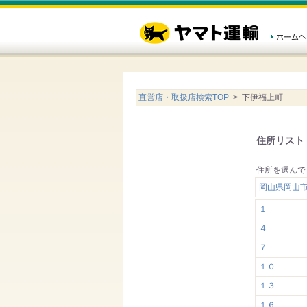
直営店・取扱店検索TOP
> 下伊福上町
住所リスト
住所を選んで
岡山県岡山
１
４
７
１０
１３
１６