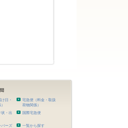
届け日・
宅急便（料金・取扱
係）
荷物関係）
り状・出
国際宅急便
）
ンバーズ
一覧から探す