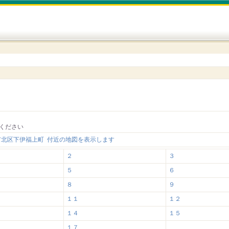
ください
市北区下伊福上町 付近の地図を表示します
２
３
５
６
８
９
１１
１２
１４
１５
１７