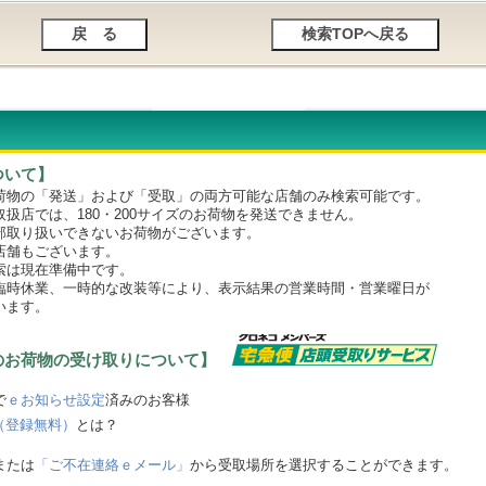
ついて】
物の「発送」および「受取」の両方可能な店舗のみ検索可能です。
店では、180・200サイズのお荷物を発送できません。
取り扱いできないお荷物がございます。
舗もございます。
は現在準備中です。
時休業、一時的な改装等により、表示結果の営業時間・営業曜日が
います。
のお荷物の受け取りについて】
で
ｅお知らせ設定
済みのお客様
（登録無料）
とは？
または
「ご不在連絡ｅメール」
から受取場所を選択することができます。