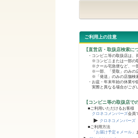
ご利用上の注意
【直営店・取扱店検索に
・コンビニ等の取扱店は、荷
※コンビニまたは一部の取扱
※クール宅急便など、一部
※一部、「受取」のみの店
※「発送」のみの店舗検索
・お盆・年末年始の休業や臨
実際と異なる場合がござ
【コンビニ等の取扱店で
■ご利用いただけるお客様
クロネコメンバーズ
会員
▶
クロネコメンバーズ
■ご利用方法
「お届け予定ｅメール」