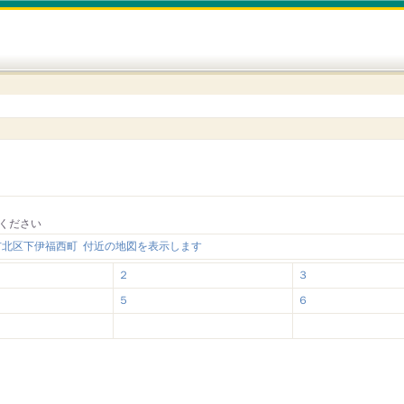
ください
市北区下伊福西町 付近の地図を表示します
２
３
５
６