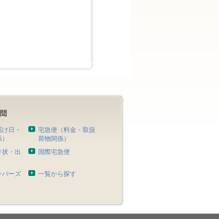
届け日・
宅急便（料金・取扱
係）
荷物関係）
り状・出
国際宅急便
）
ンバーズ
一覧から探す