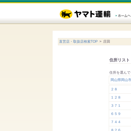
直営店・取扱店検索TOP
> 庄田
住所リスト
住所を選んで
岡山県岡山
２８
１２８
３７１
６５９
７４４
８２６