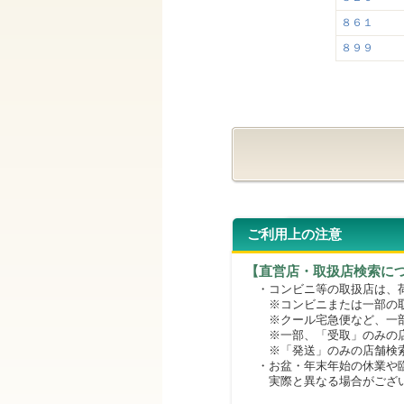
８６１
８９９
ご利用上の注意
【直営店・取扱店検索に
・コンビニ等の取扱店は、荷
※コンビニまたは一部の取扱
※クール宅急便など、一部
※一部、「受取」のみの店
※「発送」のみの店舗検索
・お盆・年末年始の休業や臨
実際と異なる場合がござ