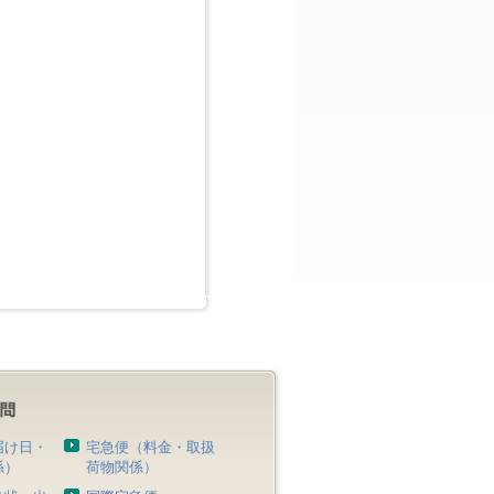
届け日・
宅急便（料金・取扱
係）
荷物関係）