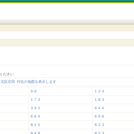
ください
市北区庄田 付近の地図を表示します
９９
１２４
１７３
１８３
３９２
６４４
６６４
６９８
８１５
８２３
８４８
８５３