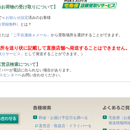
のお荷物の受け取りについて】
で
ｅお知らせ設定
済みのお客様
（登録無料）
とは？
または
「ご不在連絡ｅメール」
から受取場所を選択することができます。
所を送り状に記載して直接店舗へ発送することはできません。
取りサービス」
として発送することができます。）
直営店検索について】
バーが電話に出られない場合があります。
スセンター
へお問い合わせください。
料金・お届け予定日を調べる
宅急便（お
発送情報関
直営店・取扱店・ドライバーを