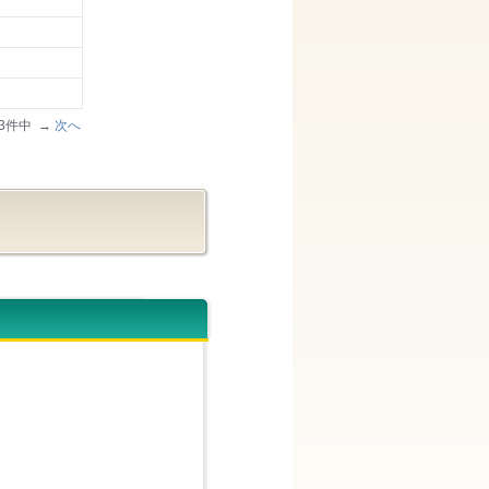
/43件中 →
次へ