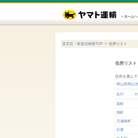
直営店・取扱店検索TOP
> 住所リスト
住所リスト
住所を選んで
岡山県岡山
あ行
葵町
旭町
天瀬南町
石妻