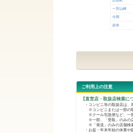
出石町
一宮山崎
今岡
岩井
ご利用上の注意
【直営店・取扱店検索に
・コンビニ等の取扱店は、荷
※コンビニまたは一部の取扱
※クール宅急便など、一部
※一部、「受取」のみの店
※「発送」のみの店舗検索
・お盆・年末年始の休業や臨