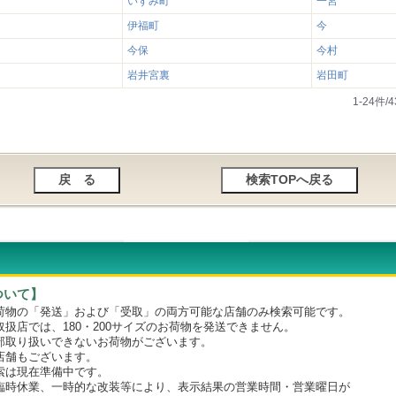
いずみ町
一宮
伊福町
今
今保
今村
岩井宮裏
岩田町
1-24件
ついて】
物の「発送」および「受取」の両方可能な店舗のみ検索可能です。
店では、180・200サイズのお荷物を発送できません。
取り扱いできないお荷物がございます。
舗もございます。
は現在準備中です。
時休業、一時的な改装等により、表示結果の営業時間・営業曜日が