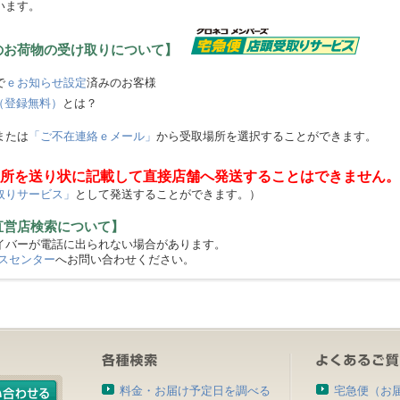
います。
のお荷物の受け取りについて】
で
ｅお知らせ設定
済みのお客様
（登録無料）
とは？
または
「ご不在連絡ｅメール」
から受取場所を選択することができます。
所を送り状に記載して直接店舗へ発送することはできません。
取りサービス」
として発送することができます。）
直営店検索について】
バーが電話に出られない場合があります。
スセンター
へお問い合わせください。
料金・お届け予定日を調べる
宅急便（お