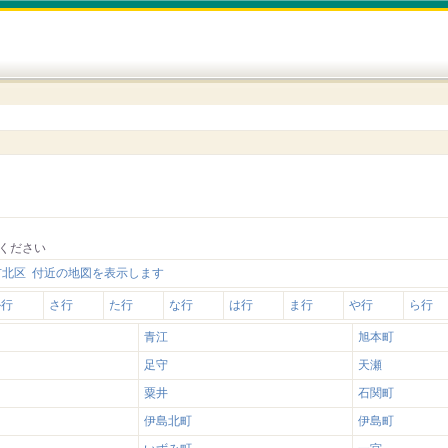
ください
市北区 付近の地図を表示します
か行
さ行
た行
な行
は行
ま行
や行
ら行
青江
旭本町
足守
天瀬
粟井
石関町
伊島北町
伊島町