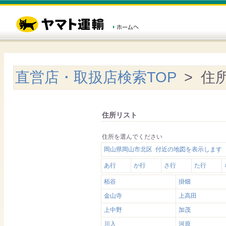
直営店・取扱店検索TOP
> 住
住所リスト
住所を選んでください
岡山県岡山市北区 付近の地図を表示します
あ行
か行
さ行
た行
栢谷
掛畑
金山寺
上高田
上中野
加茂
川入
河原