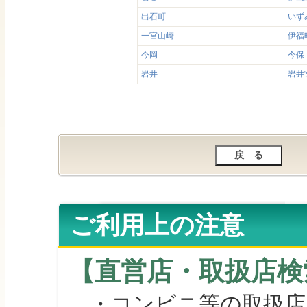
出石町
いず
一宮山崎
伊福
今岡
今保
岩井
岩井
ご利用上の注意
【直営店・取扱店検
・コンビニ等の取扱店