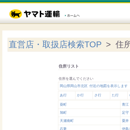
直営店・取扱店検索TOP
> 住
住所リスト
住所を選んでください
岡山県岡山市北区 付近の地図を表示します
あ行
か行
さ行
た行
葵町
青江
旭町
足守
天瀬南町
粟井
石妻
伊島