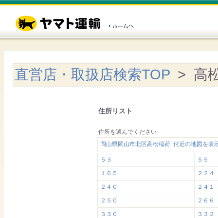
直営店・取扱店検索TOP
> 高
住所リスト
住所を選んでください
岡山県岡山市北区高松稲荷 付近の地図を表
５３
５５
１６５
２２４
２４０
２４１
２５０
２６６
３３０
３３２