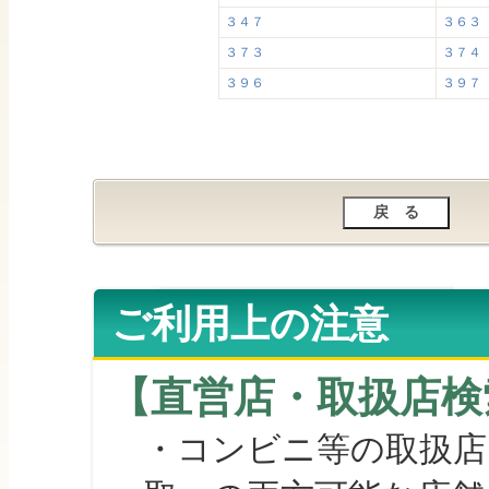
３４７
３６３
３７３
３７４
３９６
３９７
ご利用上の注意
【直営店・取扱店検
・コンビニ等の取扱店