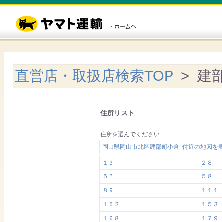
直営店・取扱店検索TOP
> 建
住所リスト
住所を選んでください
岡山県岡山市北区建部町小倉 付近の地図を
１３
２８
５７
５８
８９
１１１
１５２
１５３
１６８
１７９