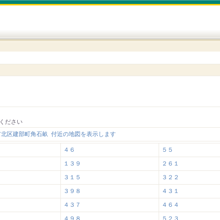
ください
市北区建部町角石畝 付近の地図を表示します
４６
５５
１３９
２６１
３１５
３２２
３９８
４３１
４３７
４６４
４９８
５２３