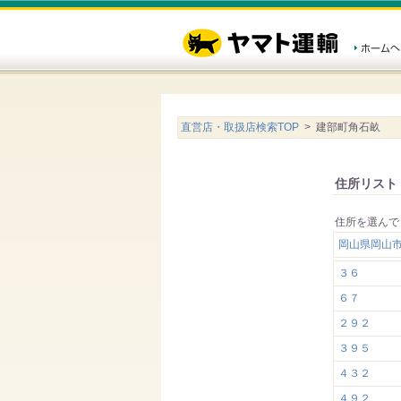
直営店・取扱店検索TOP
> 建部町角石畝
住所リスト
住所を選んで
岡山県岡山
３６
６７
２９２
３９５
４３２
４９２