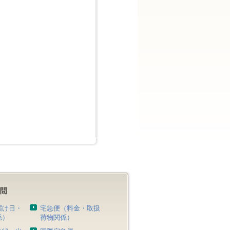
届け日・
宅急便（料金・取扱
係）
荷物関係）