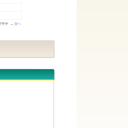
/57件中 →
次へ