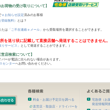
のお荷物の受け取りについて】
で
ｅお知らせ設定
済みのお客様
（登録無料）
とは？
または
「ご不在連絡ｅメール」
から受取場所を選択することができます。
所を送り状に記載して直接店舗へ発送することはできません。
取りサービス」
として発送することができます。）
直営店検索について】
バーが電話に出られない場合があります。
スセンター
へお問い合わせください。
料金・お届け予定日を調べる
宅急便（お
発送情報関
直営店・取扱店・ドライバーを