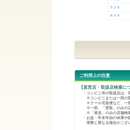
５２６
８０４
ご利用上の注意
【直営店・取扱店検索に
・コンビニ等の取扱店は、荷
※コンビニまたは一部の取扱
※クール宅急便など、一部
※一部、「受取」のみの店
※「発送」のみの店舗検索
・お盆・年末年始の休業や臨
実際と異なる場合がござ