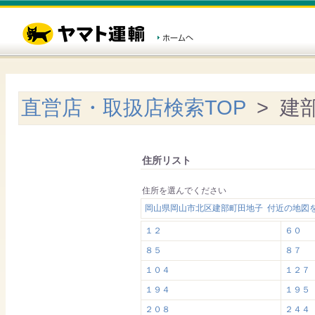
直営店・取扱店検索TOP
> 建
住所リスト
住所を選んでください
岡山県岡山市北区建部町田地子 付近の地図
１２
６０
８５
８７
１０４
１２７
１９４
１９５
２０８
２４４