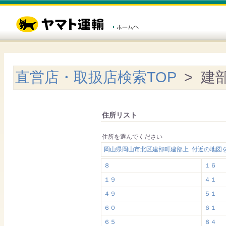
直営店・取扱店検索TOP
> 建
住所リスト
住所を選んでください
岡山県岡山市北区建部町建部上 付近の地図
８
１６
１９
４１
４９
５１
６０
６１
６５
８４