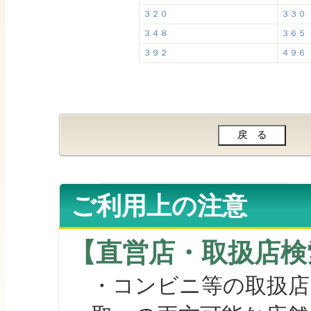
３２０
３３０
３４８
３６５
３９２
４９６
ご利用上の注意
【直営店・取扱店検
・コンビニ等の取扱店