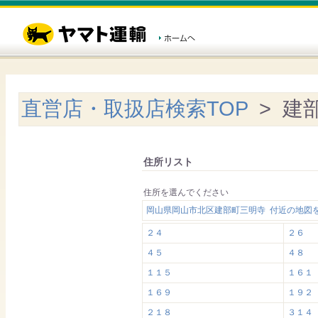
直営店・取扱店検索TOP
> 建
住所リスト
住所を選んでください
岡山県岡山市北区建部町三明寺 付近の地図
２４
２６
４５
４８
１１５
１６１
１６９
１９２
２１８
３１４