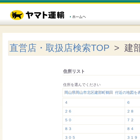
直営店・取扱店検索TOP
> 建
住所リスト
住所を選んでください
岡山県岡山市北区建部町鶴田 付近の地図を
４
６
２６
２８
５０
７２
８３
８４
３０５
３１９