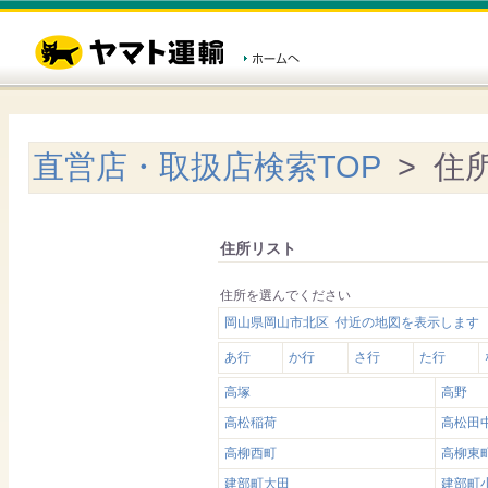
直営店・取扱店検索TOP
> 住
住所リスト
住所を選んでください
岡山県岡山市北区 付近の地図を表示します
あ行
か行
さ行
た行
高塚
高野
高松稲荷
高松田
高柳西町
高柳東
建部町大田
建部町