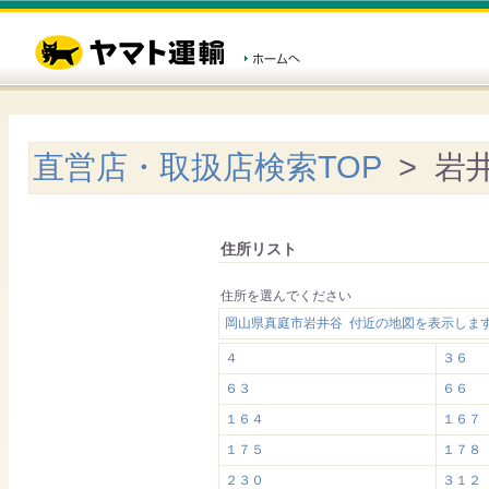
直営店・取扱店検索TOP
> 岩
住所リスト
住所を選んでください
岡山県真庭市岩井谷 付近の地図を表示しま
４
３６
６３
６６
１６４
１６７
１７５
１７８
２３０
３１２