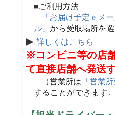
■ご利用方法
「お届け予定ｅメー
ル」
から受取場所を
▶
詳しくはこちら
※コンビニ等の店
て直接店舗へ発送
（営業所は
「営業所
することができます