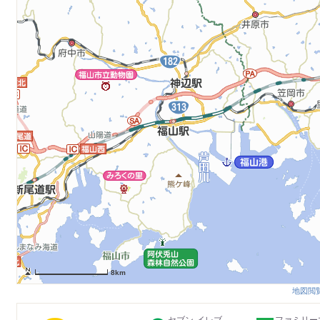
8km
地図閲