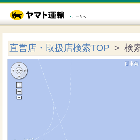
直営店・取扱店検索TOP
> 検