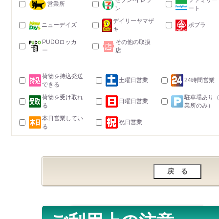
セブン-イレブ
ファミリー
営業所
ン
ート
デイリーヤマザ
ニューデイズ
ポプラ
キ
PUDOロッカ
その他の取扱
ー
店
荷物を持込発送
土曜日営業
24時間営業
できる
荷物を受け取れ
駐車場あり
日曜日営業
る
業所のみ）
本日営業してい
祝日営業
る